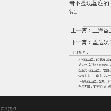
者不显现基座的
觉。
上一篇：
上海益
下一篇：
益达娱
企业新闻：
人物益达娱乐的使用场所
益达娱乐厂谈：玻璃钢益
企业文化益达娱乐与空间环
锻造未来——南京益达娱
不锈钢益达娱乐定制，打
创意无限：不锈钢益达娱