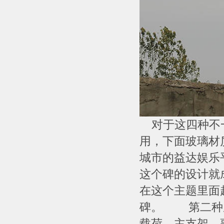
对于这四种不一
用，下面玻璃材
城市的益达娱乐
这个碑的设计就
在这个主题里面
碑。 第二种座
载荷，主支架、