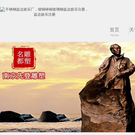
首页
关
Home