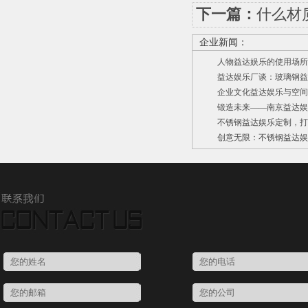
下一篇：
什么材
企业新闻：
人物益达娱乐的使用场所
益达娱乐厂谈：玻璃钢益
企业文化益达娱乐与空间环
锻造未来——南京益达娱
不锈钢益达娱乐定制，打
创意无限：不锈钢益达娱