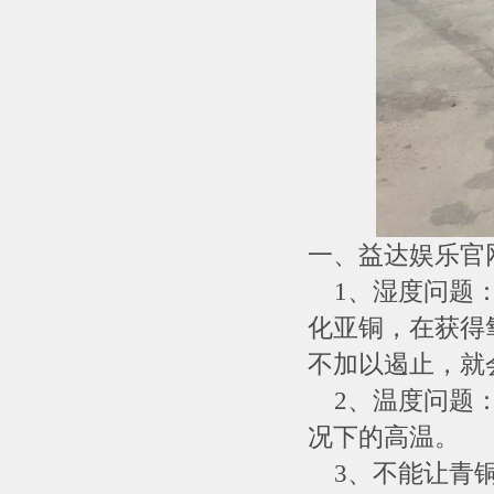
一、益达娱乐官
1、湿度问题：
化亚铜，在获得
不加以遏止，
2、温度问题：
况下的高温。
3、不能让青铜