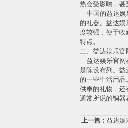
热会受影响，甚
中国的益达娱乐
的礼器。益达娱
度较强，便于收
特点。
二、益达娱乐官
益达娱乐官网在
是陈设布列。益
的一些生活用品
供奉的礼物，还
通常所说的铜器
上一篇：
益达娱