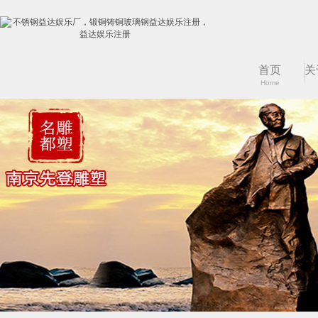
首页
关
Home