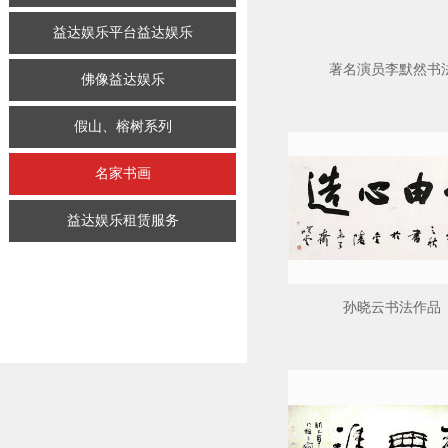
益达娱乐平台益达娱乐
著名演员李默然书
佛像益达娱乐
假山、榕树系列
名家书画
益达娱乐租赁服务
孙晓云书法作品