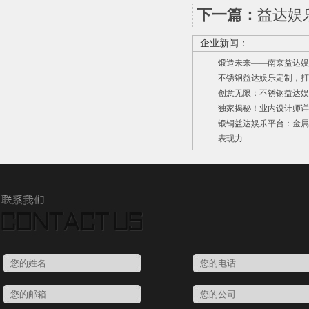
下一篇：
益达娱
企业新闻：
锻造未来——南京益达娱
不锈钢益达娱乐定制，打
创意无限：不锈钢益达娱
独家揭秘！业内设计师详解
锻铜益达娱乐平台：金属
表现力
不锈钢益达娱乐品质的标准