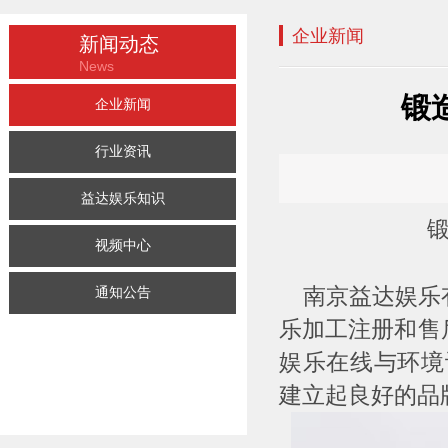
企业新闻
新闻动态
News
锻
企业新闻
行业资讯
益达娱乐知识
锻
视频中心
南京益达娱乐有
通知公告
乐加工注册和售
娱乐在线与环境
建立起良好的品