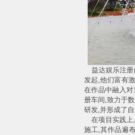
益达娱乐注册由
发起,他们富有
在作品中融入对
册车间,致力于
研发,并形成了
在项目实践上,
施工,其作品遍