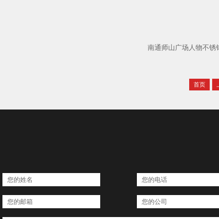
南通师山广场人物不锈钢雕
首页