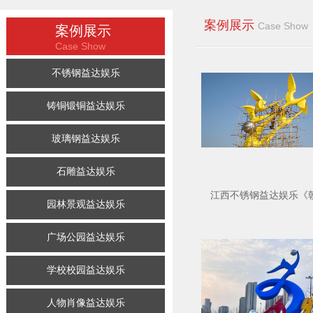
案例展示
Case Show
案例展示
Case Show
不锈钢益达娱乐
铸铜锻铜益达娱乐
玻璃钢益达娱乐
石雕益达娱乐
江西不锈钢益达娱乐《
园林景观益达娱乐
广场公园益达娱乐
学校校园益达娱乐
人物肖像益达娱乐