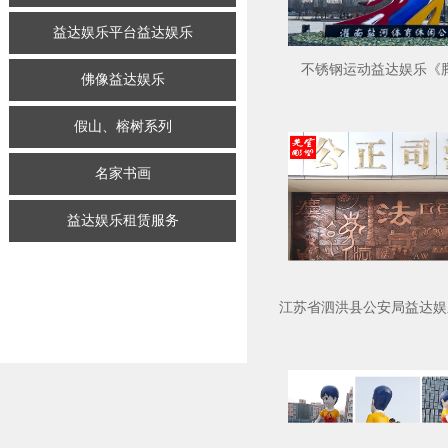
益达娱乐平台益达娱乐
不锈钢运动益达娱乐《
佛像益达娱乐
假山、榕树系列
名家书画
益达娱乐租赁服务
江苏省泗洪县公安局益达娱乐平