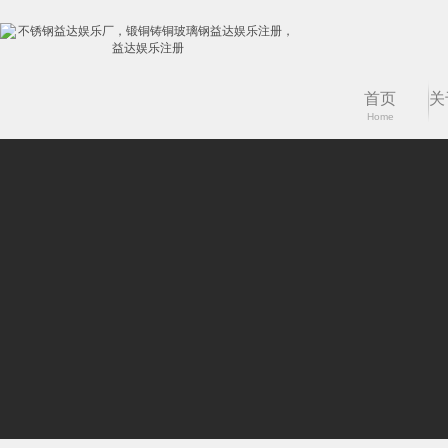
首页
关
Home